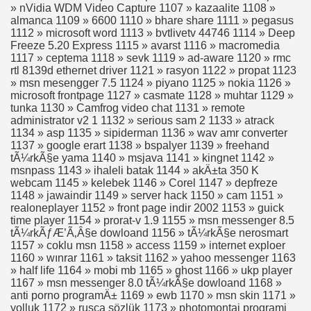
» nVidia WDM Video Capture 1107 » kazaalite 1108 »
almanca 1109 » 6600 1110 » bhare share 1111 » pegasus
1112 » microsoft word 1113 » bvtlivetv 44746 1114 » Deep
Freeze 5.20 Express 1115 » avarst 1116 » macromedia
1117 » ceptema 1118 » sevk 1119 » ad-aware 1120 » rmc
rtl 8139d ethernet driver 1121 » rasyon 1122 » propat 1123
» msn mesengger 7.5 1124 » piyano 1125 » nokia 1126 »
microsoft frontpage 1127 » casmate 1128 » muhtar 1129 »
tunka 1130 » Camfrog video chat 1131 » remote
administrator v2 1 1132 » serious sam 2 1133 » atrack
1134 » asp 1135 » sipiderman 1136 » wav amr converter
1137 » google erart 1138 » bspalyer 1139 » freehand
tÃ¼rkÃ§e yama 1140 » msjava 1141 » kingnet 1142 »
msnpass 1143 » ihaleli batak 1144 » akÄ±ta 350 K
webcam 1145 » kelebek 1146 » Corel 1147 » depfreze
1148 » jawaindir 1149 » server hack 1150 » cam 1151 »
realoneplayer 1152 » front page indir 2002 1153 » guick
time player 1154 » prorat-v 1.9 1155 » msn messenger 8.5
tÃ¼rkÃƒÆ’Ã‚Â§e dowloand 1156 » tÃ¼rkÃ§e nerosmart
1157 » coklu msn 1158 » access 1159 » internet exploer
1160 » wınrar 1161 » taksit 1162 » yahoo messenger 1163
» half life 1164 » mobi mb 1165 » ghost 1166 » ukp player
1167 » msn messenger 8.0 tÃ¼rkÃ§e dowloand 1168 »
anti porno programÄ± 1169 » ewb 1170 » msn skin 1171 »
yolluk 1172 » rusça sözlük 1173 » photomontaj programi