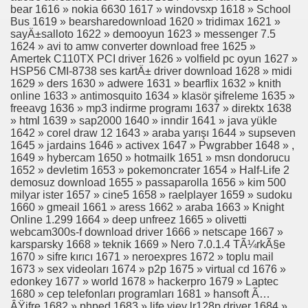
bear 1616 » nokia 6630 1617 » windovsxp 1618 » School
Bus 1619 » bearsharedownload 1620 » tridimax 1621 »
sayÄ±salloto 1622 » demooyun 1623 » messenger 7.5
1624 » avi to amw converter download free 1625 »
Amertek C110TX PCI driver 1626 » volfield pc oyun 1627 »
HSP56 CMI-8738 ses kartÄ± driver download 1628 » midi
1629 » ders 1630 » adwere 1631 » bearflix 1632 » knith
online 1633 » antimosquito 1634 » klasör şifreleme 1635 »
freeavg 1636 » mp3 indirme programı 1637 » direktx 1638
» html 1639 » sap2000 1640 » inndir 1641 » java yükle
1642 » corel draw 12 1643 » araba yarışı 1644 » supseven
1645 » jardains 1646 » activex 1647 » Pwgrabber 1648 » ,
1649 » hybercam 1650 » hotmailk 1651 » msn dondorucu
1652 » devletim 1653 » pokemoncrater 1654 » Half-Life 2
demosuz download 1655 » passaparolla 1656 » kim 500
milyar ister 1657 » cine5 1658 » raelplayer 1659 » sudoku
1660 » gmeail 1661 » aress 1662 » araba 1663 » Knight
Online 1.299 1664 » deep unfreez 1665 » olivetti
webcam300s-f download driver 1666 » netscape 1667 »
karsparsky 1668 » teknik 1669 » Nero 7.0.1.4 TÃ¼rkÃ§e
1670 » sifre kırıcı 1671 » neroexpres 1672 » toplu mail
1673 » sex videoları 1674 » p2p 1675 » virtual cd 1676 »
edonkey 1677 » world 1678 » hackerpro 1679 » Laptec
1680 » cep telefonları programları 1681 » hansoft Ã…
ÂŸifre 1682 » phped 1683 » life viev lr128p driver 1684 »