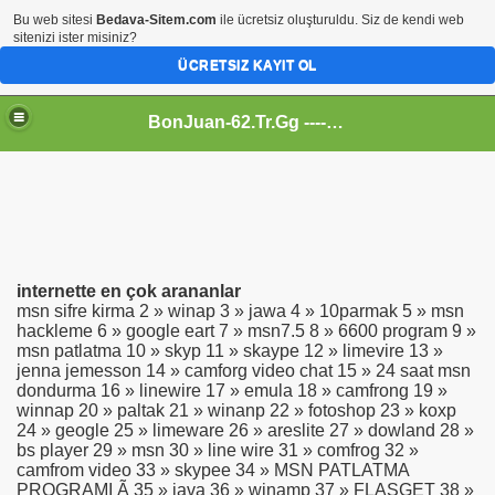
Bu web sitesi
Bedava-Sitem.com
ile ücretsiz oluşturuldu. Siz de kendi web
sitenizi ister misiniz?
ÜCRETSIZ KAYIT OL
BonJuan-62.Tr.Gg ---- Alemin En Kral Sitesi
internette en çok arananlar
msn sifre kirma 2 » winap 3 » jawa 4 » 10parmak 5 » msn
hackleme 6 » google eart 7 » msn7.5 8 » 6600 program 9 »
msn patlatma 10 » skyp 11 » skaype 12 » limevire 13 »
jenna jemesson 14 » camforg video chat 15 » 24 saat msn
dondurma 16 » linewire 17 » emula 18 » camfrong 19 »
winnap 20 » paltak 21 » winanp 22 » fotoshop 23 » koxp
24 » geogle 25 » limeware 26 » areslite 27 » dowland 28 »
bs player 29 » msn 30 » line wire 31 » comfrog 32 »
camfrom video 33 » skypee 34 » MSN PATLATMA
PROGRAMI Ã 35 » java 36 » winamp 37 » FLASGET 38 »