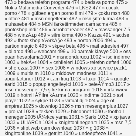
473 » bedava telefon programı 474 » bedava porno 475 »
Nokia Multimedia Converter 476 » LKS2 477 » cocuk
porno 478 » gülben ergen porno filmi 479 » çoklu msn 480
» office 481 » msn engelleme 482 » msn şifre kirma 483 »
muhasebe 484 » MSN farkettirmeden cam acma 485 »
photoshop indir 486 » acrobat reader 487 » massanger 7.5
488 » winzÄ±p 489 » sifre kırma 490 » Kazza 491 » acdse
492 » fhoto shop tÃ¼rkÃ§e 493 » norton 2006 494 »
partion magic 8 495 » skpye beta 496 » mail adresleri 497
» bilardo 498 » webcam 499 » 10 parmak klavye 500 » oss
puan hesaplama1001 » msndondurucu 1002 » isq indirme
)
1003 » hekÄ±r 1004 » cshileleri 1005 » telefon defteri 1006
» sherezaa 1007 » sex 1008 » windows xp service pack1
1009 » multisim 1010 » middown madness 1011 »
apguitartuner 1012 » cam frog 1013 » luxor 1014 » google
earld 1015 » popup engelleyici 1016 » beleÅŸmp3 1017 »
msn messenger 7,5 şifre kırma programı 1018 » irfanwiev
1019 » hotmil ÅŸifre kÄ±rma 1020 » indirme 1021 » avi
player 1022 » sykpe 1023 » virtual dj 1024 » age of
empires 1025 » downlop 1026 » msn mesengerplus 1027
» pro rat 1028 » tekken 1029 » bitconnet 1030 » football
meneger 2005 tÃ¼rkce yama 1031 » Şarkı 1032 » xp jawa
1033 » UHARCh 1034 » knightonlinegen.tr 1035 » msn 7,5
1036 » slipt web cam download 1037 » g 1038 »
kinghtonline 1039 » getriht 1040 » undeepfreze 1041 »