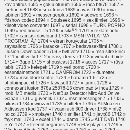
kav antirus 1685 » çoklu oturum 1686 » inca bt878 1687 »
thehun.net 1688 » smartmovi 1689 » avas 1690 » rüya
tabirleri 1691 » messengerplus 1692 » adewere 1693 »
ffdshow codec 1694 » Soulseek 1695 » sex filmleri 1696 »
xlisoft video converter 1697 » serial 1698 » TÜRK PORNO
1699 » red house 1.5 1700 » sikiÅŸ 1701 » reklam botu
1702 » camtasi dowloand 1703 » MSN PATLATMA
PROGRAMI Ãƒ 1704 » ekran koruycular 1705 »
sayısalloto 1706 » karaoke 1707 » bedavasexfilmi 1708 »
illusion Downloader 1709 » bvtlivetv 1710 » msn sifre kırıcı
1711 » btlive tv 1712 » easy clenear 1713 » virtual cd hide
1714 » 3gpp 1715 » shoustcast 1716 » acces 1717 » rüya
tabiri 1718 » kelepek 1719 » yerliporno 1720 »
essentialnettools 1721 » CAMFROM 1722 » dumetter
1723 » msn blockkontrol 1724 » hahamu 1.6 1725 »
photoimpact xl 1726 » lawasoft 1727 » turink 1728 »
connexant fusion 878a 25878-13 download tv inca 1729 »
mobilMB media 1730 » NetBus Detector Mirc Add On ve
Gaban 1731 » güvenlik 1732 » msn messenger 7,5 1733 »
pikasa 1734 » winzard 1735 » hilleler 1736 » Al-Moazen
Aktivasyon kod 1737 » flycam usb 300 driver 1738 » nfs2
no cd 1739 » xmplayer 1740 » sniffer 1741 » javx86 1742 »
fayk mail 1743 » exsel 1744 » dama 1745 » ALT DVB 1746
» Ye 1747 » freeonlinegames 1748 » Flasplayer 7 1749 »
WindowsBlinds 1750 » nerovidion 1751 » msjav 1752 »