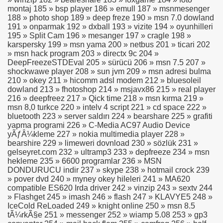
montaj 185 » bsp player 186 » emull 187 » msnmesenger
188 » photo shop 189 » deep freze 190 » msn 7.0 dowland
191 » onparmak 192 » dxball 193 » vizite 194 » oyunhilleri
195 » Split Cam 196 » mesanger 197 » cragle 198 »
karspersky 199 » msn yama 200 » netbus 201 » ticari 202
» msn hack program 203 » directx 9c 204 »
DeepFreezeSTDEval 205 » sürücü 206 » msn 7.5 207 »
shockwawe player 208 » sun jvm 209 » msn adresi bulma
210 » okey 211 » hicomm adsl modem 212 » bluesoleil
dowland 213 » fhotoshop 214 » msjavx86 215 » real player
216 » deepfreez 217 » Qick time 218 » msn kırma 219 »
msn 8,0 turkce 220 » intelv 4 script 221 » cd space 222 »
bluetooth 223 » server saldırı 224 » bearshare 225 » grafiti
yapma programi 226 » C-Media AC97 Audio Device
yÃƒÂ¼kleme 227 » nokia multimedia player 228 »
bearshire 229 » limeweri dovnload 230 » sözlük 231 »
gelseyret.com 232 » ultramp3 233 » depfreeze 234 » msn
hekleme 235 » 6600 programlar 236 » MSN
DONDURUCU indir 237 » skype 238 » hotmail crock 239
» pover dvd 240 » myney okey hileleri 241 » MA620
compatible ES620 Irda driver 242 » vinzip 243 » sextv 244
» Flashget 245 » imash 246 » flash 247 » KLAVYE5 248 »
IceCold ReLoaded 249 » knight online 250 » msn 8.5
tÃ¼rkÃ§e 251 » messenger 252 » wiamp 5.08 253 » gp3