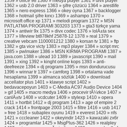
1359 » office 98 1360 » medya player 1361 » divx player
1362 » usb 2.0 driver 1363 » şifre çözücü 1364 » arestlife
1365 » nero express 1366 » okey oyna 1367 » backlogger
 VE TURİSTİK YERLER
1368 » hotmail şifre kırıcı 1369 » ashampo 1370 »
microsoft office xp 1371 » melodi program 1372 » MSN
ODU
PATLATMA PROGRAMI 303203 1373 » gta3 türkçe yama
1374 » antiwir 9x 1375 » divx codec 1376 » lolÄ±ta sex
1377 » lifeview bt878khf 25878-12 1378 » real 1379 »
ARININ RESİMLERİ VE ONLAR HAKKINDA GENİŞ BİLGİ
creative vebcam 1100001212 1380 » korsan tv 1381 » ftp
1382 » gta vice victy 1383 » mp3 player 1384 » script mrc
EREKENLER
1385 » pwlmaker 1386 » MSN KIRMA PROGRAMI 1387 »
java.com 1388 » ulead 10 1389 » javascript 1390 » mail
1391 » xing 1392 » kinght online kops 1393 » anti-
deefreeze 1394 » dj programı 1395 » msn dondurucusu
1396 » winnar tr 1397 » camforg 1398 » ortalama vade
Z HALLERİ
hesaplama 1399 » almanca sözlük 1400 » download
accellator plus 1401 » klawye script 1402 »
I
bedavacepoyun 1403 » C-Media AC97 Audio Device 1404
» gif 1405 » macro medya 1406 » procevir tÃ¼rkce 1407 »
canlÄ±tv 1408 » vcdcuter 1409 » stylexp 1410 » opera
1411 » hortbit 1412 » dj program 1413 » age of empire 2
crack 1414 » frontpage 2003 1415 » filtre 1416 » usb 1417
» free 1418 » subaplex oyunu 1419 » everest 1420 » nfs
1421 » cccleaner 1422 » okeyindir 1423 » kawazaki zx6r
KET UYUMU NASIL OLMALI
1424 » programlar 1425 » MsgPlus-362 1426 » realpley