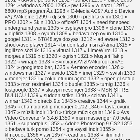
1294 » windows 2000 1295 » pw 1296 » winarar 1297 »
ESİMLERİ
6600 mp3 programÄ± 1298 » C-Media AC97 Audio Device
yÃƒÂ¼kleme 1299 » dj seti 1300 » prelli takvimi 1301 »
AKİ İLGİNÇ GÖRÜNTÜLER VE BULUT,GÖKYÜZÜ HAKKIN
PRO 1302 » Skin 1303 » office97 1304 » need for speed
undergraund yama 1305 » bsplayer pro 1306 » clone 1307
» dipfiriz 1308 » oyunb 1309 » bedava cep oyun 1310 »
googel 1311 » BT848.sys dosyası 1312 » ad aware 1313 »
shockvave player 1314 » birden fazla msn aÃ§ma 1315 »
ingilizce sözlük 1316 » virtual 1317 » LimeWirre 1318 »
morpeus 1319 » d 1320 » ogrish 1321 » Müşteri Takip
I
1322 » winap5 1323 » SymbiansÃ¶zlÃ¼kprogr amÄ±
1324 » googletoolbar, 1325 » Ä±mtoo encoder 1326 »
windowsmsn 1327 » ewido 1328 » imej 1329 » swish 1330
» menejer 1331 » çoklu oturum açma 1332 » open gl setup
1333 » msn resimleri 1334 » bublet 1335 » turnig 1336 »
ZAK,PATİK,TULUM,HIRKA,ELBİSE,TAKIM
lostgoogle 1337 » skaypi mesenger 1338 » MSN ŞİFRE
BULUCU 1339 » sudden strike 1340 » cclean 1341 »
winrarr 1342 » directx 9.c 1343 » creative 1344 » grafik
1345 » championship menager 01/02 1346 » tavla oyunu
1347 » müzik indir 1348 » türkçe müzık çalar 1349 » Avs
Video Converter V 3.4.6 1350 » msn massenger 7.0 beta
1351 » supportplus 1352 » Adobe Photoshop 9 CS2 1353
,HAVLU KENARI,HIRKA
» bedava turk porno 1354 » gta vaysti indir 1355 »
klmcodec 1356 » avi 1357 » eard pro 1358 » film indir