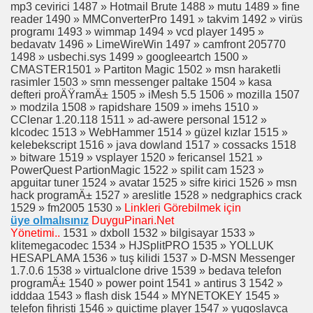
mp3 cevirici 1487 » Hotmail Brute 1488 » mutu 1489 » fine
reader 1490 » MMConverterPro 1491 » takvim 1492 » virüs
HAYATI,RESİMLERİ
programı 1493 » wimmap 1494 » vcd player 1495 »
bedavatv 1496 » LimeWireWin 1497 » camfront 205770
1498 » usbechi.sys 1499 » googleeartch 1500 »
CMASTER1501 » Partiton Magic 1502 » msn haraketli
rasimler 1503 » smn messenger paltake 1504 » kasa
defteri proÄŸramÄ± 1505 » iMesh 5.5 1506 » mozilla 1507
» modzila 1508 » rapidshare 1509 » imehs 1510 »
CClenar 1.20.118 1511 » ad-awere personal 1512 »
klcodec 1513 » WebHammer 1514 » güzel kızlar 1515 »
kelebekscript 1516 » java dowland 1517 » cossacks 1518
» bitware 1519 » vsplayer 1520 » fericansel 1521 »
PowerQuest PartionMagic 1522 » spilit cam 1523 »
apguitar tuner 1524 » avatar 1525 » sifre kirici 1526 » msn
hack programÄ± 1527 » areslitle 1528 » nedgraphics crack
1529 » fm2005 1530 »
Linkleri Görebilmek için
üye olmalısınız
DuyguPinari.Net
Yönetimi..
1531 » dxboll 1532 » bilgisayar 1533 »
klitemegacodec 1534 » HJSplitPRO 1535 » YOLLUK
HESAPLAMA 1536 » tuş kilidi 1537 » D-MSN Messenger
1.7.0.6 1538 » virtualclone drive 1539 » bedava telefon
programÄ± 1540 » power point 1541 » antirus 3 1542 »
AKİLER İZLE,FULL İZLE
idddaa 1543 » flash disk 1544 » MYNETOKEY 1545 »
telefon fihristi 1546 » quictime player 1547 » yugoslavca