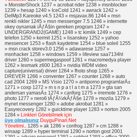
» MonsterShock 1237 » acrobat rider 1238 » msnblocker
1239 » hesap 1240 » IceCold 1241 » awrack 1242 »
DelMp3 Kareoke v4.5 1243 » msjavax.86 1244 » msn
renkli nikler 1245 » msn messenger 7.5 1246 » internette
okey oynamak iÃƒÂ§in gereken program 1247 »
I
UNDERGRAND2(GAME) 1248 » tc kimlik 1249 » cep
telefon 1250 » kermit 1251 » lisanskey 1252 » yahoo
messencer 1253 » flash kaydetme 1254 » blue soleil 1255
» msn crack storev3.0 1256 » adawarese 1257 »
msnhacker 1258 » windows 1259 » lifeview saa7134hl
driver 1260 » supermegaspoof 1261 » macromedya player
1262 » lexmark z600 1263 » nvidia WDM video
IR,YETİŞTİRİLİR
capture(universal) driver 1264 » fhoto shop 1265 »
DREVER 1266 » conventer 1267 » counter 1268 » auto
BLOLAR
cad 2004 1269 » MS Visio 1270 » antiporno programlarÄ±
1271 » coxp 1272 » m s n p a t l a t m a 1273 » gta san
andersan yamasÄ± 1274 » canforg 1275 » irremote 1276 »
photo 1277 » nero6 tÃƒÂ¼rkÃƒÂ§e 1278 » mozila 1279 »
mynet messenger 1280 » adobe akrobat 1281 »
Easyrecovery 1282 » guicktime player 1283 » norton 2005
1284 »
Linkleri Görebilmek için
üye olmalısınız
DuyguPinari.Net
Yönetimi..
1285 » ak 1286 » confrog 1287 » cm 1288 »
winaap 1289 » hyper terminal 1290 » norton gost 2001
EST
1291 » advare personel 1292 » sohbet 1293 » office 2000