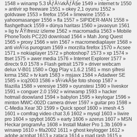
1548 » winamp 5.3 tÃƒÂ¼rkÃƒÂ§e 1549 » internet tv 1550
LAR
» antivir xp freeware 1551 » okey 2,1 oyunu 1552 »
goldvawe 1553 » firefox 1554 » limewine 1555 »
EDİK OYUNU
yahoomasanger 1556 » fla 1557 » SIPIDER-MAN 1558 »
flashgethack 1559 » dünya haritası 1560 » javaoyun 1561
YUNU
» lig tv ÅŸifresiz izleme 1562 » macromadia 1563 » Mobile
PhoneTools PC220 download 1564 » Mah Jong Quest
1565 » proxy 1566 » win 1567 » macromediaplayer 1568 »
YUNU
anti virÃ¼s purogram 1569 » morzilla firefox 1570 » Acsee
1571 » nokiaplayer 1572 » photoshop7 1573 » xp 1574 »
FI OYUNU
ttset 1575 » awer media 1576 » Internet Explorer 1577 »
directx 9.0 1578 » Flash getrait 1579 » driver webcam
delux V-B01 1580 » Ogg Play v.1.6.2 1581 » msn şifresi
kırma 1582 » tv kartı 1583 » msjavx 1584 » Adadwer SE
1585 » icq2003 1586 » tÃ¼rkÃ§e foto shoop 1587 »
filazilla 1588 » veresiye 1589 » oyunstesi 1590 » liveskor
1591 » conguer 2.0 1592 » winwamp 1593 » hacker
hotmail doowland 1594 » babylon 1595 » keylogar 1596 »
minton MWC-002D camera driver 1597 » guitar pro 1598 »
C-Media Xear 3D 1599 » Quick spoof 1600 » imesh 4.5
u??!
1601 » comfrag video chat 3,6 1602 » mysql 1603 » liwire
pro 1604 » spybot 1605 » earty 1606 » azerus 1607 » MSN
Heckar programÄ± 1608 » Install Maker Pro 1.3b 1609 »
winawp 1610 » fifa2002 1611 » ghost keylogger 1612 »
adobe acrobat 1613 » zataca 1614 » road rash 1615 »