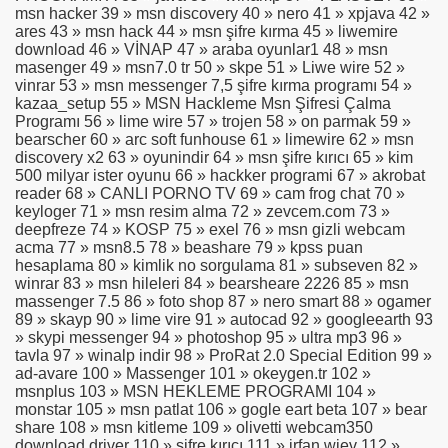
msn hacker 39 » msn discovery 40 » nero 41 » xpjava 42 »
ares 43 » msn hack 44 » msn şifre kırma 45 » liwemire
download 46 » VİNAP 47 » araba oyunlar1 48 » msn
masenger 49 » msn7.0 tr 50 » skpe 51 » Liwe wire 52 »
vinrar 53 » msn messenger 7,5 şifre kırma programı 54 »
kazaa_setup 55 » MSN Hackleme Msn Şifresi Çalma
Programı 56 » lime wire 57 » trojen 58 » on parmak 59 »
bearscher 60 » arc soft funhouse 61 » limewire 62 » msn
discovery x2 63 » oyunindir 64 » msn şifre kırıcı 65 » kim
500 milyar ister oyunu 66 » hackker programi 67 » akrobat
reader 68 » CANLI PORNO TV 69 » cam frog chat 70 »
keyloger 71 » msn resim alma 72 » zevcem.com 73 »
deepfreze 74 » KOSP 75 » exel 76 » msn gizli webcam
acma 77 » msn8.5 78 » beashare 79 » kpss puan
hesaplama 80 » kimlik no sorgulama 81 » subseven 82 »
winrar 83 » msn hileleri 84 » bearsheare 2226 85 » msn
massenger 7.5 86 » foto shop 87 » nero smart 88 » ogamer
89 » skayp 90 » lime vire 91 » autocad 92 » googleearth 93
» skypi messenger 94 » photoshop 95 » ultra mp3 96 »
tavla 97 » winalp indir 98 » ProRat 2.0 Special Edition 99 »
ad-avare 100 » Massenger 101 » okeygen.tr 102 »
msnplus 103 » MSN HEKLEME PROGRAMI 104 »
monstar 105 » msn patlat 106 » gogle eart beta 107 » bear
share 108 » msn kitleme 109 » olivetti webcam350
download driver 110 » şifre kırıcı 111 » irfan wiev 112 »