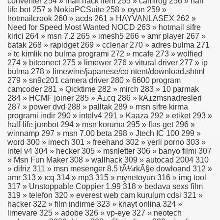
conventer 254 » mail hack flem 255 » camfrog 256 » half
life bot 257 » NokiaPCSuite 258 » oyun 259 »
hotmailcrook 260 » acds 261 » HAYVANLASEX 262 »
Need for Speed Most Wanted NOCD 263 » hotmail sifre
kirici 264 » msn 7.2 265 » imesh5 266 » amr player 267 »
batak 268 » rapidget 269 » cclenar 270 » adres bulma 271
» tc kimlik no bulma programi 272 » mcafe 273 » wolfied
274 » bitconect 275 » limewer 276 » vitural driver 277 » ip
bulma 278 » limewine/japanese/co ntent/download.shtml
279 » sn9c201 camera driver 280 » 6600 program
camcoder 281 » Qicktime 282 » mirch 283 » 10 parmak
284 » HCMF joiner 285 » Ä±cq 286 » kÄ±zmsnadresleri
287 » power dvd 288 » palltak 289 » msn sifre kirma
programi indir 290 » intelv4 291 » Kaaza 292 » etiket 293 »
half-life jumbot 294 » msn koruma 295 » flas get 296 »
winnamp 297 » msn 7.00 beta 298 » Jtech IC 100 299 »
word 300 » imech 301 » freehand 302 » yerli porno 303 »
intel v4 304 » hecker 305 » msnletter 306 » banyo filmi 307
» Msn Fun Maker 308 » wallhack 309 » autocad 2004 310
» difriz 311 » msn mesenger 8.5 tÃ¼rkÃ§e dowloand 312 »
amr 313 » ıcq 314 » mp3 315 » mynetoyun 316 » img tool
317 » Unstoppable Coppier 1.99 318 » bedava sexs film
319 » telefon 320 » everest web cam kurulum cdsi 321 »
hacker 322 » film indirme 323 » knayt onlina 324 »
limevare 325 » adobe 326 » vp-eye 327 » neotech