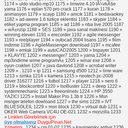
1174 » uldo studio mp10 1175 » limwire 4.10 tÃ¼rkÃ§e
yama 1176 » eplan 570 pro crack 1177 » kuran 1178 »
animasyon 1179 » scayp 1180 » amcık 1181 » bedavaokey
1182 » ad-awere 1.6 türkçe eklentisi 1183 » skypie 1184 »
etiket yapma program 1185 » ad 1186 » nba live 2005 1187
» wÄ±nzip 1188 » SES 1189 » java sanal makinesi 1190 »
winning eleven 1191 » erecorder 1192 » agile messenger
1193 » reelplayer 1194 » outocad 2004 lisans 1195 » filim
indirme 1196 » AgileMassenger download 1197 » mcafee
1198 » emlak 1199 » autoCAD2005 1200 » bspayer 1201
» KLAVYE 1202 » messenger7 1203 » yama 1204 »
mp3indirme wime programÄ± 1205 » winar exe 1206 »
oyun crakleri 1207 » java davlond 1208 » acrobat writer
1209 » . 1210 » ip 1211 » samsung d500 1212 » lime ware
1213 » simka 1214 » kamera 1215 » neotech pc-2008
driver 316277 1216 » futbol 1217 » player 1218 » nero 6
1219 » blockcontrol 1220 » IsoBuster 1221 » deep 1222 »
systemmechanic 1223 » freeonlinetv 1224 » HP 3550
YAZICI 1225 » Install Maker Pro 1.3b tr 1226 » Msn
msnger telefon dowloand 1227 » the sims 1228 » IVT
BLUESOLEIL 1229 » msn block 1230 » virtual dub 1231 »
OKER Web Camera VC4U OE-021 1232 » monzilla 1233
»
Linkleri Görebilmek için
üye olmalısınız
DuyguPinari.Net
Yönetimi..
1234 » cm 01-02 1235 » kayspersky antivir 1236