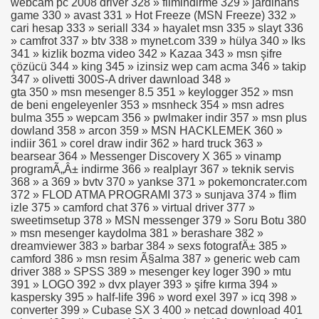
webcam pc 2008 driver 328 » filmindirme 329 » jardinans
game 330 » avast 331 » Hot Freeze (MSN Freeze) 332 »
cari hesap 333 » seriall 334 » hayalet msn 335 » slayt 336
» camfrot 337 » btv 338 » mynet.com 339 » hülya 340 » lks
341 » kizlik bozma video 342 » Kazaa 343 » msn şifre
çözücü 344 » king 345 » izinsiz wep cam acma 346 » takip
347 » olivetti 300S-A driver dawnload 348 »
gta 350 » msn mesenger 8.5 351 » keylogger 352 » msn
de beni engeleyenler 353 » msnheck 354 » msn adres
bulma 355 » wepcam 356 » pwlmaker indir 357 » msn plus
dowland 358 » arcon 359 » MSN HACKLEMEK 360 »
indiir 361 » corel draw indir 362 » hard truck 363 »
bearsear 364 » Messenger Discovery X 365 » vinamp
programÃ„Â± indirme 366 » realplayr 367 » teknik servis
368 » a 369 » bvtv 370 » yankse 371 » pokemoncrater.com
372 » FLOD ATMA PROGRAMI 373 » sunjava 374 » flim
izle 375 » camford chat 376 » virtual driver 377 »
sweetimsetup 378 » MSN messenger 379 » Soru Botu 380
» msn mesenger kaydolma 381 » berashare 382 »
dreamviewer 383 » barbar 384 » sexs fotografÄ± 385 »
camford 386 » msn resim Ã§alma 387 » generic web cam
driver 388 » SPSS 389 » mesenger key loger 390 » mtu
391 » LOGO 392 » dvx player 393 » şifre kırma 394 »
kaspersky 395 » half-life 396 » word exel 397 » icq 398 »
converter 399 » Cubase SX 3 400 » netcad download 401