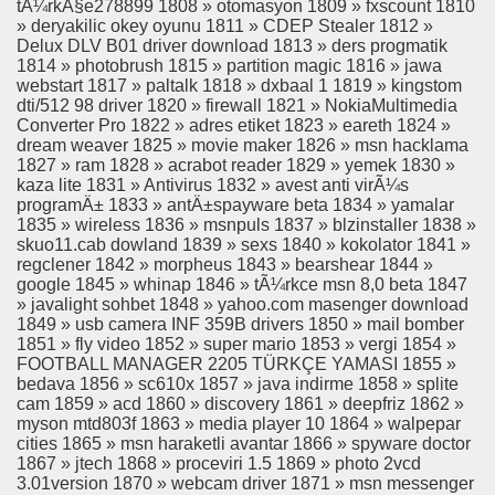
tÃ¼rkÃ§e278899 1808 » otomasyon 1809 » fxscount 1810
» deryakilic okey oyunu 1811 » CDEP Stealer 1812 »
Delux DLV B01 driver download 1813 » ders progmatik
1814 » photobrush 1815 » partition magic 1816 » jawa
webstart 1817 » paltalk 1818 » dxbaal 1 1819 » kingstom
dti/512 98 driver 1820 » firewall 1821 » NokiaMultimedia
Converter Pro 1822 » adres etiket 1823 » eareth 1824 »
dream weaver 1825 » movie maker 1826 » msn hacklama
1827 » ram 1828 » acrabot reader 1829 » yemek 1830 »
kaza lite 1831 » Antivirus 1832 » avest anti virÃ¼s
programÄ± 1833 » antÄ±spayware beta 1834 » yamalar
1835 » wireless 1836 » msnpuls 1837 » blzinstaller 1838 »
skuo11.cab dowland 1839 » sexs 1840 » kokolator 1841 »
regclener 1842 » morpheus 1843 » bearshear 1844 »
google 1845 » whinap 1846 » tÃ¼rkce msn 8,0 beta 1847
» javalight sohbet 1848 » yahoo.com masenger download
1849 » usb camera INF 359B drivers 1850 » mail bomber
1851 » fly video 1852 » super mario 1853 » vergi 1854 »
FOOTBALL MANAGER 2205 TÜRKÇE YAMASI 1855 »
bedava 1856 » sc610x 1857 » java indirme 1858 » splite
cam 1859 » acd 1860 » discovery 1861 » deepfriz 1862 »
myson mtd803f 1863 » media player 10 1864 » walpepar
cities 1865 » msn haraketli avantar 1866 » spyware doctor
1867 » jtech 1868 » proceviri 1.5 1869 » photo 2vcd
3.01version 1870 » webcam driver 1871 » msn messenger