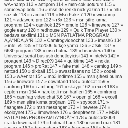
wÄ±namp 113 » antiporn 114 » msn-cokluoturum 115 »
sorucevap botu 116 » msn de renkli nick yazma 117 » mtu
sozluk 118 » camfort 119 » Msn Fake 7 120 » winanmp
121 » adawere pro 122 » r3x 123 » msn şifre kırma
programı 124 » camfrok 125 » emule 126 » limewere 127 »
gogle earty 128 » redhouse 129 » Quik Time Player 130 »
bedava sexfilmi 131 » MSN PATLATMA PROGRAMI
Ã„Â°NDÃ„Â°R 132 » Camfrogvideochat 133 » imesh6 134
» intel v5 135 » fifa2006 türkçe yama 136 » atsiki 137 »
6630 program 138 » msn bulma 139 » bearshera 140 »
Universal serial bus usb denetleyicisi 141 » intelv5 142 »
proagent 143 » DirectX9 144 » quiktime 145 » nokia
program 146 » proRat 147 » fake mail 148 » camfog 149 »
netcad 150 » dixball 151 » awast lisans no 152 » codek
153 » wÄ±nrar 154 » mp3 indirme 155 » msn şifresi bulma
156 » lineware 157 » downland 158 » autocat 159 »
canfrong 160 » camfurog 161 » skaypi 162 » excel 163 »
cepten msn 164 » hareketli msn harfleri 165 » comfrong
166 » camfrag video chat 3,6 167 » open gl 168 » excell
169 » msn şifre kırma proğramı 170 » spyboot 171 »
flashgate 172 » msn mesanger 173 » linewere 174 »
ekolaynet 175 » limewhere 176 » deepfreeze 177 » MSN
PATLATMA PROGRAMI Ä°NDÄ°R 178 » autocad2004
crack download 179 » hotmail hack 180 » sound max 181
» winzip 182 » beareshare 183 » foxgame 184 » foto