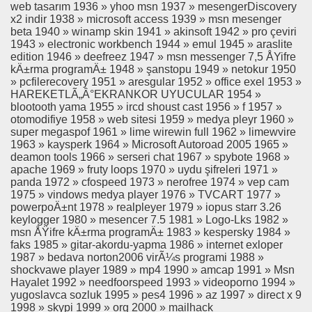
web tasarım 1936 » yhoo msn 1937 » mesengerDiscovery
x2 indir 1938 » microsoft access 1939 » msn mesenger
beta 1940 » winamp skin 1941 » akinsoft 1942 » pro çeviri
1943 » electronic workbench 1944 » emul 1945 » araslite
edition 1946 » deefreez 1947 » msn messenger 7,5 ÅYifre
kÄ±rma programÄ± 1948 » şanstopu 1949 » netokur 1950
» pcfilerecovery 1951 » aresgular 1952 » office exel 1953 »
HAREKETLÃ„Â°EKRANKOR UYUCULAR 1954 »
blootooth yama 1955 » ircd shoust cast 1956 » f 1957 »
otomodifiye 1958 » web sitesi 1959 » medya pleyr 1960 »
super megaspof 1961 » lime wirewin full 1962 » limewvire
1963 » kaysperk 1964 » Microsoft Autoroad 2005 1965 »
deamon tools 1966 » serseri chat 1967 » spybote 1968 »
apache 1969 » fruty loops 1970 » uydu şifreleri 1971 »
panda 1972 » cfospeed 1973 » nerofree 1974 » vep cam
1975 » vindows medya player 1976 » TVCART 1977 »
powerpoÄ±nt 1978 » realpleyer 1979 » iopus starr 3.26
keylogger 1980 » mesencer 7.5 1981 » Logo-Lks 1982 »
msn ÅŸifre kÄ±rma programÄ± 1983 » kespersky 1984 »
faks 1985 » gitar-akordu-yapma 1986 » internet exloper
1987 » bedava norton2006 virÃ¼s programi 1988 »
shockvawe player 1989 » mp4 1990 » amcap 1991 » Msn
Hayalet 1992 » needfoorspeed 1993 » videoporno 1994 »
yugoslavca sozluk 1995 » pes4 1996 » az 1997 » direct x 9
1998 » skypi 1999 » org 2000 » mailhack