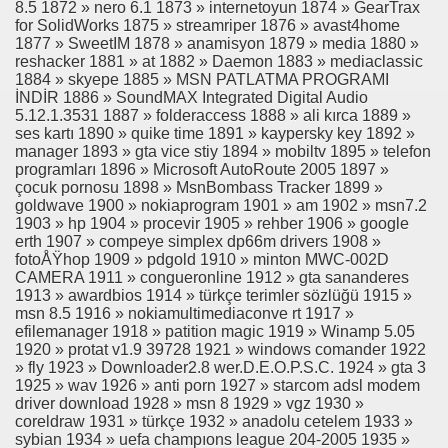
8.5 1872 » nero 6.1 1873 » internetoyun 1874 » GearTrax
for SolidWorks 1875 » streamriper 1876 » avast4home
1877 » SweetIM 1878 » anamisyon 1879 » media 1880 »
reshacker 1881 » at 1882 » Daemon 1883 » mediaclassic
1884 » skyepe 1885 » MSN PATLATMA PROGRAMI
İNDİR 1886 » SoundMAX Integrated Digital Audio
5.12.1.3531 1887 » folderaccess 1888 » ali kırca 1889 »
ses kartı 1890 » quike time 1891 » kaypersky key 1892 »
manager 1893 » gta vice stiy 1894 » mobiltv 1895 » telefon
programları 1896 » Microsoft AutoRoute 2005 1897 »
çocuk pornosu 1898 » MsnBombass Tracker 1899 »
goldwave 1900 » nokiaprogram 1901 » am 1902 » msn7.2
1903 » hp 1904 » procevir 1905 » rehber 1906 » google
erth 1907 » compeye simplex dp66m drivers 1908 »
fotoÅŸhop 1909 » pdgold 1910 » minton MWC-002D
CAMERA 1911 » congueronline 1912 » gta sananderes
1913 » awardbios 1914 » türkçe terimler sözlüğü 1915 »
msn 8.5 1916 » nokiamultimediaconve rt 1917 »
efilemanager 1918 » patition magic 1919 » Winamp 5.05
1920 » protat v1.9 39728 1921 » windows comander 1922
» fly 1923 » Downloader2.8 wer.D.E.O.P.S.C. 1924 » gta 3
1925 » wav 1926 » anti porn 1927 » starcom adsl modem
driver download 1928 » msn 8 1929 » vgz 1930 »
coreldraw 1931 » türkçe 1932 » anadolu cetelem 1933 »
sybian 1934 » uefa champıons league 204-2005 1935 »