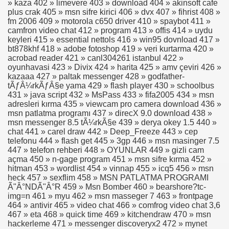
» kaza 402 » limevere 403 » download 404 » akinsoft cafe
plus crak 405 » msn sifre kirici 406 » dvx 407 » fihrist 408 »
fm 2006 409 » motorola c650 driver 410 » spaybot 411 »
camfron video chat 412 » program 413 » offis 414 » uydu
keyleri 415 » essential nettols 416 » win95 dovnload 417 »
a Bilgiler
bt878khf 418 » adobe fotoshop 419 » veri kurtarma 420 »
acrobad reader 421 » canl304261 istanbul 422 »
oyunhavasi 423 » Divix 424 » harita 425 » amv çeviri 426 »
kazaaa 427 » paltak messenger 428 » godfather-
tÃƒÂ¼rkÃƒÂ§e yama 429 » flash player 430 » schoolbus
431 » java script 432 » MsPass 433 » fifa2005 434 » msn
adresleri kırma 435 » viewcam pro camera download 436 »
msn patlatma programı 437 » direcX 9.0 download 438 »
msn messenger 8.5 tÃ¼rkÃ§e 439 » derya okey 1.5 440 »
chat 441 » carel draw 442 » Deep_Freeze 443 » cep
telefonu 444 » flash get 445 » 3gp 446 » msn masinger 7.5
447 » telefon rehberi 448 » OYUNLAR 449 » gizli cam
açma 450 » n-gage program 451 » msn sifre kırma 452 »
hitman 453 » wordlist 454 » vinnap 455 » icq5 456 » msn
heck 457 » sexflim 458 » MSN PATLATMA PROGRAMI
Ã"Â°NDÃ"Â°R 459 » Msn Bomber 460 » bearshore?tc-
img=n 461 » myu 462 » msn masseger 7 463 » frontpage
464 » antivir 465 » video chat 466 » comfrog video chat 3,6
467 » eta 468 » quick time 469 » kitchendraw 470 » msn
hackerleme 471 » messenger discoveryx2 472 » mynet