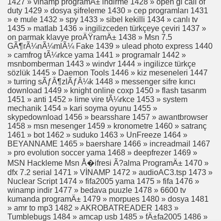
1427 » vinamp programÄ± indirme 1428 » open gl call of
duty 1429 » dosya şifreleme 1430 » cep programları 1431
EN GÜZEL EN MANALI RESİM
» e mule 1432 » spy 1433 » sibel kekilli 1434 » canlı tv
1435 » matlab 1436 » ingilizceden türkçeye çeviri 1437 »
on parmak klavye proÄŸramÄ± 1438 » Msn 7.5
GÃ¶rÃ¼nÃ¼mlÃ¼ Fake 1439 » ulead photo express 1440
» camfrog tÃ¼rkce yama 1441 » programalr 1442 »
msnbomberman 1443 » windvr 1444 » ingilizce türkçe
sözlük 1445 » Daemon Tools 1446 » kiz meseneleri 1447
» turring sÃƒÂ¶zlÃƒÂ¼k 1448 » messenger sifre kırıcı
download 1449 » knight online coxp 1450 » flash tasarım
ULAŞIM
1451 » anti 1452 » lime vire tÃ¼rkce 1453 » system
mechanik 1454 » kari soyma oyunu 1455 »
skypedownload 1456 » bearsshare 1457 » awantbrowser
1458 » msn mesenger 1459 » kronometre 1460 » satranç
1461 » bot 1462 » suduko 1463 » UnFreeze 1464 »
BEYANNAME 1465 » baershare 1466 » increadmail 1467
» pro evolution soccer yama 1468 » deepfrezer 1469 »
DA HERŞEY
MSN Hackleme Msn Å�ifresi Ã?alma ProgramÄ± 1470 »
dfx 7.2 serial 1471 » VİNAMP 1472 » audioAC3.tsp 1473 »
Nuclear Script 1474 » fifa2005 yama 1475 » fifa 1476 »
winamp indir 1477 » bedava puuzle 1478 » 6600 tv
L İZLE AROG
kumanda programÄ± 1479 » morpues 1480 » dosya 1481
» amr to mp3 1482 » AKROBATREADER 1483 »
Tumblebugs 1484 » amcap usb 1485 » fÄ±fa2005 1486 »