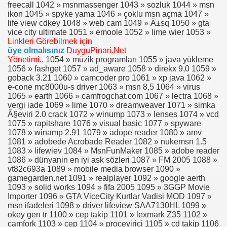
freecall 1042 » msnmassenger 1043 » sozluk 1044 » msn
ikon 1045 » spyke yama 1046 » çoklu msn açma 1047 »
life view cdkey 1048 » web cam 1049 » Ä±sq 1050 » gta
vice city ultimate 1051 » emoole 1052 » lime wier 1053 »
Linkleri Görebilmek için
üye olmalısınız
DuyguPinari.Net
Yönetimi..
1054 » müzik programları 1055 » java yükleme
1056 » fashget 1057 » ad_aware 1058 » direkx 9,0 1059 »
goback 3.21 1060 » camcoder pro 1061 » xp java 1062 »
e-cone mc8000u-s driver 1063 » msn 8,5 1064 » virus
1065 » earth 1066 » camfrogchat.com 1067 » lectra 1068 »
vergi iade 1069 » lime 1070 » dreamweaver 1071 » simka
Ã§eviri 2.0 crack 1072 » winump 1073 » lenses 1074 » vcd
1075 » rapitshare 1076 » visual basic 1077 » spyware
1078 » winamp 2.91 1079 » adope reader 1080 » amv
1081 » adobede Acrobade Reader 1082 » nukemsn 1.5
1083 » lifewiev 1084 » MsnFunMaker 1085 » adobe reader
1086 » dünyanin en iyi ask sözleri 1087 » FM 2005 1088 »
vt82c693a 1089 » mobile media browser 1090 »
gamegarden.net 1091 » realplayer 1092 » google aerth
1093 » solid works 1094 » fifa 2005 1095 » 3GGP Movie
Importer 1096 » GTA ViceCity Kurtlar Vadisi MOD 1097 »
msn ifadeleri 1098 » driver lifeview SAA7130HL 1099 »
okey gen tr 1100 » cep takip 1101 » lexmark Z35 1102 »
camfork 1103 » cep 1104 » procevirici 1105 » cd takip 1106