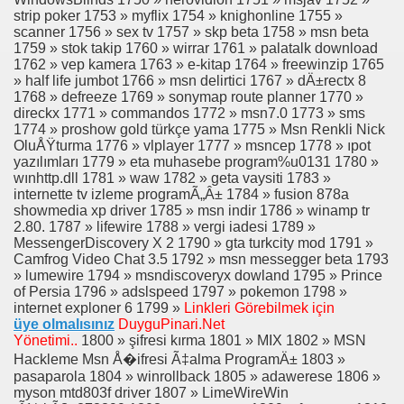
strip poker 1753 » myflix 1754 » knighonline 1755 »
scanner 1756 » sex tv 1757 » skp beta 1758 » msn beta
1759 » stok takip 1760 » wirrar 1761 » palatalk download
1762 » vep kamera 1763 » e-kitap 1764 » freewinzip 1765
» half life jumbot 1766 » msn delirtici 1767 » dÄ±rectx 8
1768 » defreeze 1769 » sonymap route planner 1770 »
direckx 1771 » commandos 1772 » msn7.0 1773 » sms
1774 » proshow gold türkçe yama 1775 » Msn Renkli Nick
OluÅŸturma 1776 » vlplayer 1777 » msncep 1778 » ıpot
yazılımları 1779 » eta muhasebe program%u0131 1780 »
wınhttp.dll 1781 » waw 1782 » geta vaysiti 1783 »
internette tv izleme programÃ„Â± 1784 » fusion 878a
showmedia xp driver 1785 » msn indir 1786 » winamp tr
2.80. 1787 » lifewire 1788 » vergi iadesi 1789 »
MessengerDiscovery X 2 1790 » gta turkcity mod 1791 »
Camfrog Video Chat 3.5 1792 » msn messegger beta 1793
» lumewire 1794 » msndiscoveryx dowland 1795 » Prince
of Persia 1796 » adslspeed 1797 » pokemon 1798 »
internet exploner 6 1799 »
Linkleri Görebilmek için
üye olmalısınız
DuyguPinari.Net
Yönetimi..
1800 » şifresi kırma 1801 » MIX 1802 » MSN
Hackleme Msn Å�ifresi Ã‡alma ProgramÄ± 1803 »
pasaparola 1804 » winrollback 1805 » adawerese 1806 »
myson mtd803f driver 1807 » LimeWireWin