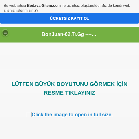
Bu web sitesi
Bedava-Sitem.com
ile ücretsiz oluşturuldu. Siz de kendi web
sitenizi ister misiniz?
ÜCRETSIZ KAYIT OL
BonJuan-62.Tr.Gg ---- Alemin En Kral Sitesi
LÜTFEN BÜYÜK BOYUTUNU GÖRMEK İÇİN
RESME TIKLAYINIZ