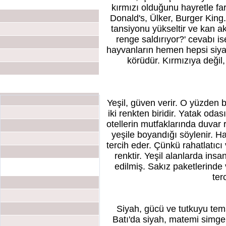
kırmızı olduğunu hayretle f
Donald's, Ülker, Burger King...
tansiyonu yükseltir ve kan akı
renge saldırıyor?' cevabı is
hayvanların hemen hepsi siya
körüdür. Kırmızıya değil,
Hızlı Mesaj
Yeşil, güven verir. O yüzden b
iki renkten biridir. Yatak odası
otellerin mutfaklarında duvar re
yeşile boyandığı söylenir. Ha
tercih eder. Çünkü rahatlatıcı v
renktir. Yeşil alanlarda insa
edilmiş. Sakız paketlerinde 
ter
Siyah, gücü ve tutkuyu temsi
Batı'da siyah, matemi simge