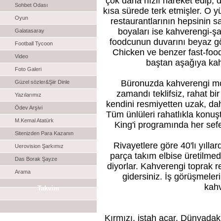
çok daha hızlı hareket edip,
Sohbet Odası
kısa sürede terk etmişler. O 
Oyun
restaurantlarının hepsinin s
boyaları ise kahverengi-ş
Galatasaray
foodcunun duvarını beyaz g
Football Tycoon
Chicken ve benzer fast-foodla
Video
baştan aşağıya kah
Foto Galeri
Büronuzda kahverengi mob
Güzel sözler&Şiir Dinle
zamandı teklifsiz, rahat bir
Yazılarımız
kendini resmiyetten uzak, dah
Ödev Arşivi
Tüm ünlüleri rahatlıkla konuş
M.Kemal Atatürk
King'i programında her sefe
Sitenizden Para Kazanın
Rivayetlere göre 40'lı yıll
Uerovision Şarkımız
parça takım elbise üretilmediğ
Das Borak Şayze
diyorlar. Kahverengi toprak r
Arama
gidersiniz. İş görüşmeler
kahv
Takvim
Kırmızı, iştah açar. Dünyadak