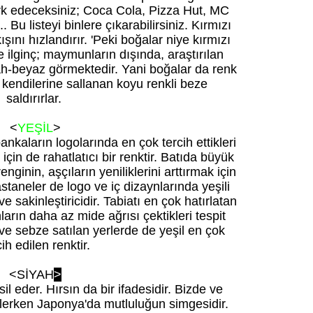
ark edeceksiniz; Coca Cola, Pizza Hut, MC
 Bu listeyi binlere çıkarabilirsiniz. Kırmızı
şını hızlandırır. 'Peki boğalar niye kırmızı
e ilginç; maymunların dışında, araştırılan
h-beyaz görmektedir. Yani boğalar da renk
 kendilerine sallanan koyu renkli beze
saldırırlar.
<
YEŞİL
>
ankaların logolarında en çok tercih ettikleri
 için de rahatlatıcı bir renktir. Batıda büyük
nginin, aşçıların yeniliklerini arttırmak için
staneler de logo ve iç dizaynlarında yeşili
e sakinleştiricidir. Tabiatı en çok hatırlatan
nların daha az mide ağrısı çektikleri tespit
ve sebze satılan yerlerde de yeşil en çok
cih edilen renktir.
<
SİYAH
>
l eder. Hırsın da bir ifadesidir. Bizde ve
lerken Japonya'da mutluluğun simgesidir.