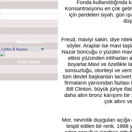
Fonda kullanıldığında ka
Konsantrasyonu en çok getire
için perdeleri siyah, gün ı
düş
Freud, maviyi sakin, diye nite
Hava Durumu
söyler. Araplar ise mavi taşl
Nazar boncuğu o yüzden mavi taş
etkisi yüzünden intiharları
Video Galeri
boyarlar.Mavi ve özellikle la
sonsuzluğu, otoriteyi ve veriml
tüm devlet başkanları laciver
firmaların yarısından fazlası 
Bill Clinton, büyük jüriye i
daha altın bronz karışımı bir 
çok altını v
Mor, nevrotik duyguları açığa ç
tespit edilen bir renk. 1998 
Anket