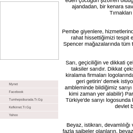
eden çocuğun şizofren olduğu 
ajandadan, bir kenara sa
Tırnaklar
Pembe giyenlere, hizmetlerin
rahat hissettiğimizi tespit
Spencer mağazalarında tüm te
Sarı, geçiciliğin ve dikkati 
Reklam
taksiler sarıdır. Dikkat çe
kiralama firmaları logolarında
Tavsiye Siteler
geri getirin' demek isti
Mynet
ambleminde bildiğimiz sarıyı
Facebook
kimi zaman yer alabilir) Para
Türkiye'de sarıyı logosunda 
Tumhepsiburada.Tr.Gg
devlet 
Kefkirnet.Tr.Gg
Yahoo
Beyaz, istikrarı, devamlılığ
fazla şaibeler olanların, beyaz