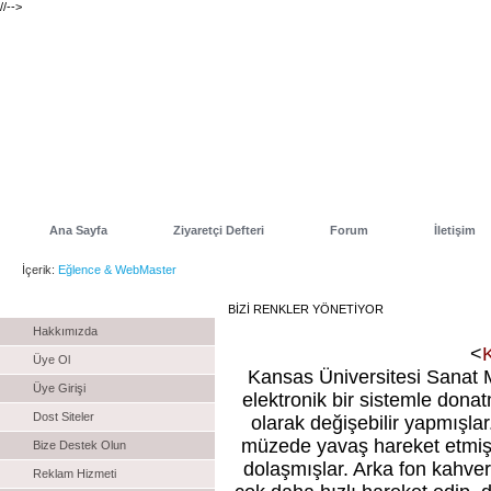
//-->
Ana Sayfa
Ziyaretçi Defteri
Forum
İletişim
İçerik:
Eğlence & WebMaster
Menu
BİZİ RENKLER YÖNETİYOR
Hakkımızda
<
Üye Ol
Kansas Üniversitesi Sanat Mü
Üye Girişi
elektronik bir sistemle dona
Dost Siteler
olarak değişebilir yapmışlar
müzede yavaş hareket etmiş,
Bize Destek Olun
dolaşmışlar. Arka fon kahv
Reklam Hizmeti