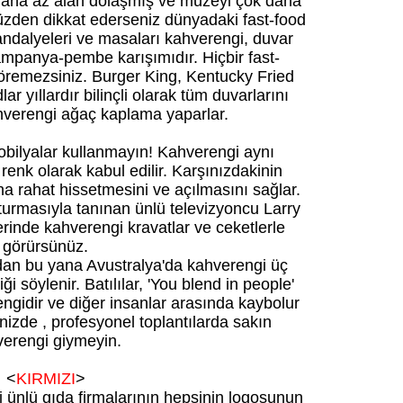
 daha az alan dolaşmış ve müzeyi çok daha
yüzden dikkat ederseniz dünyadaki fast-food
andalyeleri ve masaları kahverengi, duvar
ampanya-pembe karışımıdır. Hiçbir fast-
öremezsiniz. Burger King, Kentucky Fried
r yıllardır bilinçli olarak tüm duvarlarını
verengi ağaç kaplama yaparlar.
ilyalar kullanmayın! Kahverengi aynı
 renk olarak kabul edilir. Karşınızdakinin
a rahat hissetmesini ve açılmasını sağlar.
turmasıyla tanınan ünlü televizyoncu Larry
rinde kahverengi kravatlar ve ceketlerle
görürsünüz.
ardan bu yana Avustralya'da kahverengi üç
i söylenir. Batılılar, 'You blend in people'
engidir ve diğer insanlar arasında kaybolur
inizde , profesyonel toplantılarda sakın
erengi giymeyin.
<
KIRMIZI
>
i ünlü gıda firmalarının hepsinin logosunun