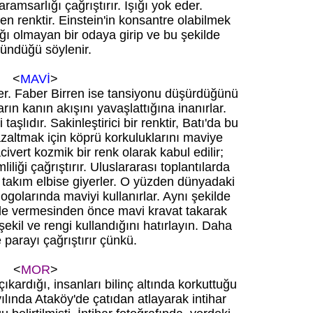
ramsarlığı çağrıştırır. Işığı yok eder.
n renktir. Einstein'in konsantre olabilmek
şığı olmayan bir odaya girip ve bu şekilde
ündüğü söylenir.
<
MAVİ
>
ler. Faber Birren ise tansiyonu düşürdüğünü
arın kanın akışını yavaşlattığına inanırlar.
lıdır. Sakinleştirici bir renktir, Batı'da bu
 azaltmak için köprü korkuluklarını maviye
civert kozmik bir renk olarak kabul edilir;
iliği çağrıştırır. Uluslararası toplantılarda
t takım elbise giyerler. O yüzden dünyadaki
logolarında maviyi kullanırlar. Aynı şekilde
fade vermesinden önce mavi kravat takarak
şekil ve rengi kullandığını hatırlayın. Daha
e parayı çağrıştırır çünkü.
<
MOR
>
ıkardığı, insanları bilinç altında korkuttuğu
yılında Ataköy'de çatıdan atlayarak intihar