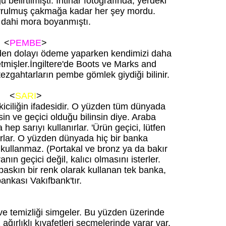
belirtilmişti. İntihar fotoğrafında, yerdeki
vrulmuş çakmağa kadar her şey mordu.
ı dahi mora boyanmıştı.
<
PEMBE
>
den dolayı ödeme yaparken kendimizi daha
 etmişler.İngiltere'de Boots ve Marks and
zgahtarların pembe gömlek giydiği bilinir.
<
SARI
>
çekiciliğin ifadesidir. O yüzden tüm dünyada
ksin ve geçici olduğu bilinsin diye. Araba
 hep sarıyı kullanırlar. 'Ürün geçici, lütfen
yorlar. O yüzden dünyada hiç bir banka
 kullanmaz. (Portakal ve bronz ya da bakır
nın geçici değil, kalıcı olmasını isterler.
baskın bir renk olarak kullanan tek banka,
bankası Vakıfbank'tır.
ı ve temizliği simgeler. Bu yüzden üzerinde
 ağırlıklı kıyafetleri seçmelerinde yarar var.