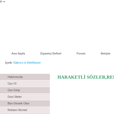
//-->
Ana Sayfa
Ziyaretçi Defteri
Forum
İletişim
İçerik:
Eğlence & WebMaster
Menu
HARAKETLİ SÖZLER,RE
Hakkımızda
Üye Ol
Üye Girişi
Dost Siteler
Bize Destek Olun
Reklam Hizmeti