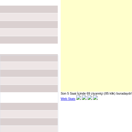
Hızlı Mesaj
Son 5 Saat İçinde 69 ziyaretçi (85 klik) buradaydı!
Web Stats