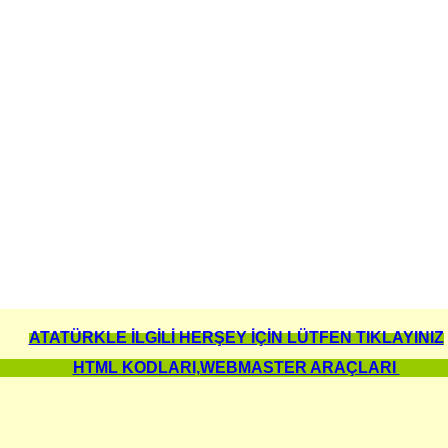
ATATÜRKLE İLGİLİ HERŞEY İÇİN LÜTFEN TIKLAYINIZ
HTML KODLARI,WEBMASTER ARAÇLARI