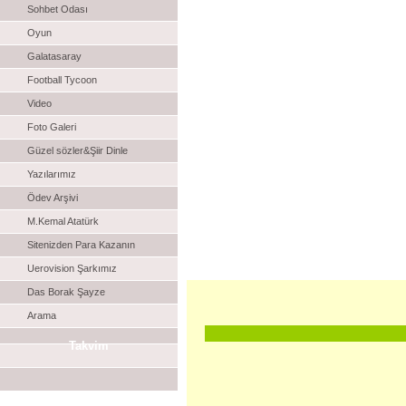
Sohbet Odası
Oyun
Galatasaray
Football Tycoon
Video
Foto Galeri
Güzel sözler&Şiir Dinle
Yazılarımız
Ödev Arşivi
M.Kemal Atatürk
Sitenizden Para Kazanın
Uerovision Şarkımız
Das Borak Şayze
Arama
Takvim