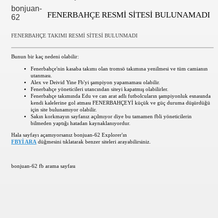
bonjuan-
FENERBAHÇE RESMİ SİTESİ BULUNAMADI
62
FENERBAHÇE TAKIMI RESMİ SİTESİ BULUNMADI
Bunun bir kaç nedeni olabilir:
Fenerbahçe'nin kasaba takımı olan tromsö takımına yenilmesi ve tüm camianın
utanması.
Alex ve Deivid Yine Fb'yi şampiyon yapamaması olabilir.
Fenerbahçe yöneticileri utancından siteyi kapatmış olabilirler.
Fenerbahçe takımında Edu ve can arat adlı futbolcuların şampiyonluk esnasında
kendi kalelerine gol atması FENERBAHÇEYİ küçük ve güç duruma düşürdüğü
için site bulunamıyor olabilir.
Sakın korkmayın sayfanız açılmıyor diye bu tamamen fbli yöneticilerin
bilmeden yaptığı hatadan kaynaklanıyordur.
Hala sayfayı açamıyorsanız bonjuan-62 Explorer'ın
FBYİ ARA
düğmesini tıklatarak benzer siteleri arayabilirsiniz.
bonjuan-62 fb arama sayfası