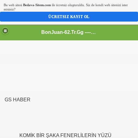
Bu web sitesi
Bedava-Sitem.com
ile ücretsiz oluşturuldu. Siz de kendi web sitenizi ister
misiniz?
ÜCRETSIZ KAYIT OL
BonJuan-62.Tr.Gg ---- Alemin En Kral Sitesi
GS HABER
KOMİK BİR ŞAKA FENERLİLERİN YÜZÜ