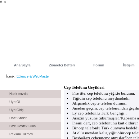
//-->
Ana Sayfa
Ziyaretçi Defteri
Forum
İletişim
İçerik:
Eğlence & WebMaster
Menu
Cep Telefonu Geyikleri
Pire itte, cep telefonu yiğitte bulunur.
Hakkımızda
Yiğidin cep telefonu meydandadır.
Üye Ol
Alışmadık cepte telefon durmaz.
Anadan geçilir, cep telefonundan geçil
Üye Girişi
Ey cep telefonlu Türk Gençliği...
Arsızın yüzüne tükürmüşler,"Kapsama a
Dost Siteler
İnsanı dert, cep telefonunu kart öldürür.
Bize Destek Olun
Bir cep telefonlu Türk dünyaya bedeldir
At ölür meydan kalır, yiğit ölür cep tele
Reklam Hizmeti
Boşboğazı cehenneme atmışlar,"cep tel