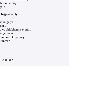
lefonu almış.
ir. .
nı beğenmemiş.
ndan geçer.
er. .
u ve ahlaklısını severim.
er çeşmeye...
 antenini koparmış.
okunmaz.
’le kalkar.
..