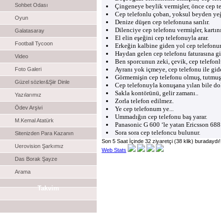
Sohbet Odası
Çingeneye beylik vermişler, önce cep te
Cep telefonlu çoban, yoksul beyden yeğd
Oyun
Denize düşen cep telefonuna sarılır.
Dilenciye cep telefonu vermişler, kartı
Galatasaray
El elin eşeğini cep telefonuyla arar.
Football Tycoon
Erkeğin kalbine giden yol cep telefonu
Haydan gelen cep telefonu faturasına gid
Video
Ben sporcunun zeki, çevik, cep telefonl
Ayranı yok içmeye, cep telefonu ile gid
Foto Galeri
Görmemişin cep telefonu olmuş, tutmuş
Güzel sözler&Şiir Dinle
Cep telefonuyla konuşana yılan bile d
Sakla kontörünü, gelir zamanı..
Yazılarımız
Zorla telefon edilmez.
Ödev Arşivi
Ye cep telefonum ye...
Ummadığın cep telefonu baş yarar.
M.Kemal Atatürk
Panasonic G 600 ‘le yatan Ericsson 688 
Sora sora cep telefoncu bulunur.
Sitenizden Para Kazanın
Son 5 Saat İçinde 32 ziyaretçi (38 klik) buradaydı!
Uerovision Şarkımız
Web Stats
Das Borak Şayze
Arama
Takvim