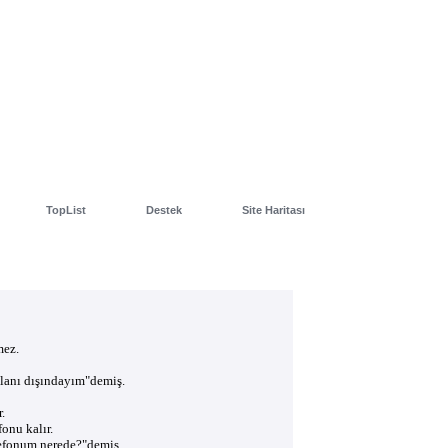
TopList
Destek
Site Haritası
mez.
lanı dışındayım"demiş.
.
fonu kalır.
efonum nerede?"demiş.