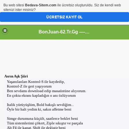
Bu web sitesi
Bedava-Sitem.com
ile ücretsiz oluşturuldu. Siz de kendi web
sitenizi ister misiniz?
ÜCRETSIZ KAYIT OL
BonJuan-62.Tr.Gg ---- Alemin En Kral Sitesi
Asrın Aşk Şiiri
Yaşanılanları Kontrol-S ile kaydedip,
Kontrol-Z ile geri yaşıyorum
Ben sevdamı download edip masaüstüne alıyorum.
En çokta ekranı kapladığın o anı özlüyorum
Italik yürüyüşlüm, Bold bakışlı sevdiğim...
Öyle bir halt yedim ki, sakın affetme beni
Simge durumuna küçült, saatlerce beklet beni
Tüm sistemlerimi çökert, Ziple sıkıştır ve parçala
Alt F4 ile kapat, Shift ile değiştir beni