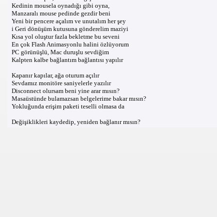
Kedinin mousela oynadığı gibi oyna,
Manzaralı mouse pedinde gezdir beni
Yeni bir pencere açalım ve unutalım her şey
i Geri dönüşüm kutusuna gönderelim maziyi
Kısa yol oluştur fazla bekletme bu seveni
En çok Flash Animasyonlu halini özlüyorum
PC görünüşlü, Mac duruşlu sevdiğim
Kalpten kalbe bağlantım bağlantısı yapılır
Kapanır kapılar, ağa oturum açılır
Sevdamız monitöre saniyelerle yazılır
Disconnect olursam beni yine arar mısın?
Masaüstünde bulamazsan belgelerime bakar mısın?
Yokluğunda erişim paketi teselli olmasa da
Değişiklikleri kaydedip, yeniden bağlanır mısın?