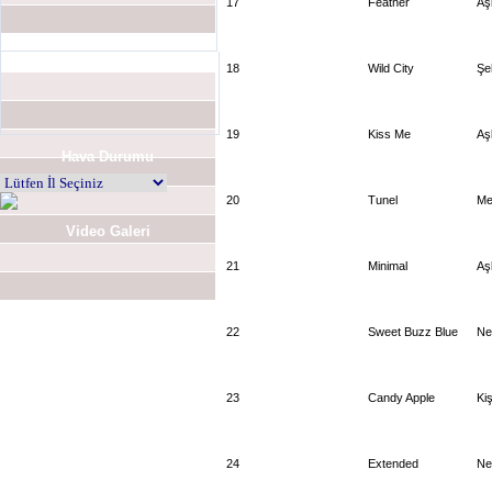
17
Feather
Aş
18
Wild City
Şe
19
Kiss Me
Aş
Hava Durumu
20
Tunel
Me
Video Galeri
21
Minimal
Aş
22
Sweet Buzz Blue
Ne
23
Candy Apple
Kiş
24
Extended
Ne
Anket