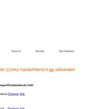
TopList
Destek
Site Haritası
dir!.Çünkü hackerfriend.tr.gg sitesinden
tegori
Önizleme
Kodu İndir
natsal
Önizleme
İndir
şeli
Önizleme
İndir