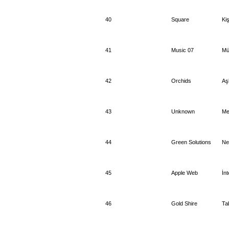
40
Square
Kiş
41
Music 07
Mü
42
Orchids
Aş
43
Unknown
Me
44
Green Solutions
Ne
45
Apple Web
İnt
46
Gold Shire
Ta