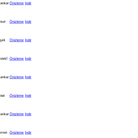
yankar
Önizleme
İndir
isel
Önizleme
İndir
şeli
Önizleme
İndir
slekî
Önizleme
İndir
yankar
Önizleme
İndir
biat
Önizleme
İndir
yankar
Önizleme
İndir
ernet
Önizleme
İndir