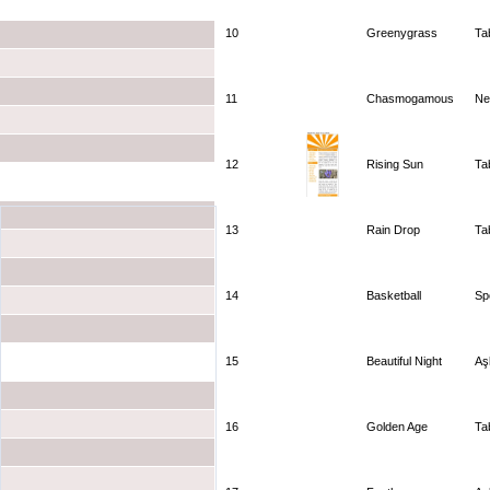
10
Greenygrass
Ta
11
Chasmogamous
Ne
12
Rising Sun
Ta
Hızlı Mesaj
13
Rain Drop
Ta
14
Basketball
Sp
15
Beautiful Night
Aş
16
Golden Age
Ta