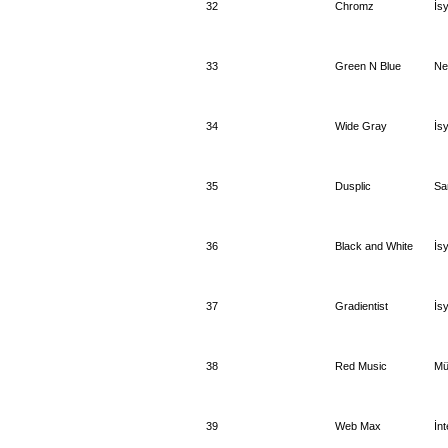
32
Chromz
İs
33
Green N Blue
Ne
34
Wide Gray
İs
35
Dusplic
Sa
36
Black and White
İs
37
Gradientist
İs
38
Red Music
Mü
39
Web Max
İnt