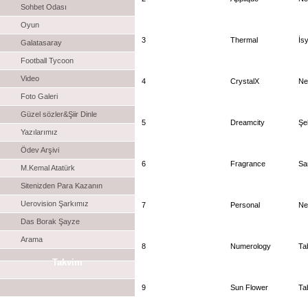
Sohbet Odası
Oyun
3
Thermal
İs
Galatasaray
Football Tycoon
Video
4
CrystalX
Ne
Foto Galeri
Güzel sözler&Şiir Dinle
5
Dreamcity
Şe
Yazılarımız
Ödev Arşivi
6
Fragrance
Sa
M.Kemal Atatürk
Sitenizden Para Kazanın
Uerovision Şarkımız
7
Personal
Ne
Das Borak Şayze
Arama
8
Numerology
Ta
Takvim
9
Sun Flower
Ta