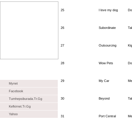
25
I love my dog
Do
26
Subordinate
Ta
27
Outsourcing
Kiş
28
Wow Pets
Do
Reklam
Tavsiye Siteler
29
My Car
Me
Mynet
Facebook
30
Beyond
Ta
Tumhepsiburada.Tr.Gg
Kefkirnet.Tr.Gg
Yahoo
31
Port Central
Me