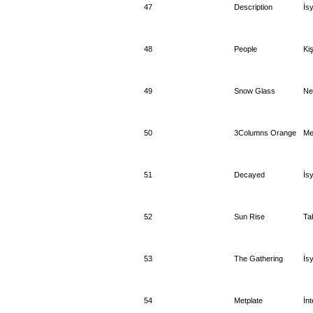
47
Description
İs
48
People
Kiş
49
Snow Glass
Ne
50
3Columns Orange
Me
51
Decayed
İs
52
Sun Rise
Ta
53
The Gathering
İs
54
Metplate
İnt