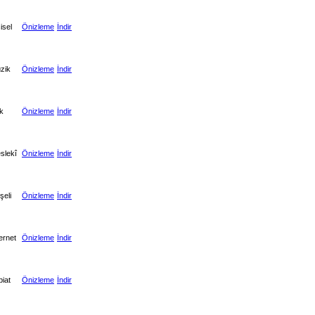
isel
Önizleme
İndir
zik
Önizleme
İndir
k
Önizleme
İndir
slekî
Önizleme
İndir
şeli
Önizleme
İndir
ernet
Önizleme
İndir
biat
Önizleme
İndir