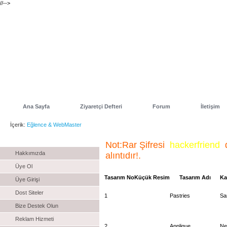
//-->
Ana Sayfa
Ziyaretçi Defteri
Forum
İletişim
İçerik:
Eğlence & WebMaster
Menu
Not:Rar Şifresi
hackerfriend
Hakkımızda
alıntıdır!.
Üye Ol
Tasarım No
Küçük Resim
Tasarım Adı
Ka
Üye Girişi
Dost Siteler
1
Pastries
Sa
Bize Destek Olun
Reklam Hizmeti
2
Applique
Ne