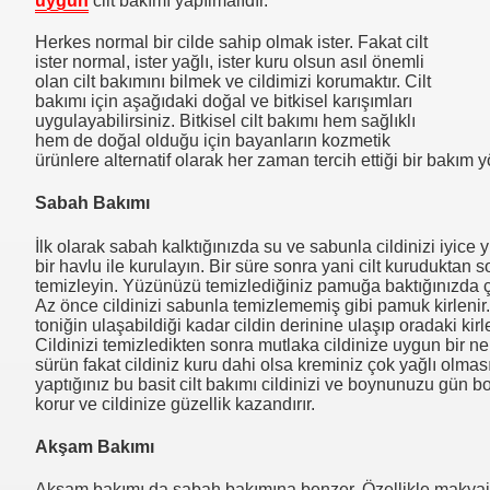
uygun
cilt bakımı yapılmalıdır.
Herkes normal bir cilde sahip olmak ister. Fakat cilt
ister normal, ister yağlı, ister kuru olsun asıl önemli
olan cilt bakımını bilmek ve cildimizi korumaktır. Cilt
bakımı için aşağıdaki doğal ve bitkisel karışımları
uygulayabilirsiniz. Bitkisel cilt bakımı hem sağlıklı
hem de doğal olduğu için bayanların kozmetik
ürünlere alternatif olarak her zaman tercih ettiği bir bakım 
Sabah Bakımı
İlk olarak sabah kalktığınızda su ve sabunla cildinizi iyice
bir havlu ile kurulayın. Bir süre sonra yani cilt kuruduktan s
temizleyin. Yüzünüzü temizlediğiniz pamuğa baktığınızda ç
Az önce cildinizi sabunla temizlememiş gibi pamuk kirleni
toniğin ulaşabildiği kadar cildin derinine ulaşıp oradaki kir
Cildinizi temizledikten sonra mutlaka cildinize uygun bir n
sürün fakat cildiniz kuru dahi olsa kreminiz çok yağlı olma
yaptığınız bu basit cilt bakımı cildinizi ve boynunuzu gün 
korur ve cildinize güzellik kazandırır.
Akşam Bakımı
Akşam bakımı da sabah bakımına benzer. Özellikle makyaj