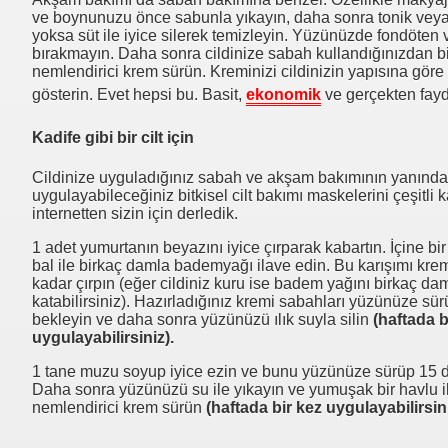
ve boynunuzu önce sabunla yıkayın, daha sonra tonik veya
yoksa süt ile iyice silerek temizleyin. Yüzünüzde fondöten 
bırakmayın. Daha sonra cildinize sabah kullandığınızdan bi
nemlendirici krem sürün. Kreminizi cildinizin yapısına gö
gösterin. Evet hepsi bu. Basit,
ekonomik
ve gerçekten fayd
Kadife gibi bir cilt için
Cildinize uyguladığınız sabah ve akşam bakımının yanında 
uygulayabileceğiniz bitkisel cilt bakımı maskelerini çeşitli
internetten sizin için derledik.
1 adet yumurtanın beyazını iyice çırparak kabartın. İçine bi
bal ile birkaç damla bademyağı ilave edin. Bu karışımı kre
kadar çırpın (eğer cildiniz kuru ise badem yağını birkaç da
katabilirsiniz). Hazırladığınız kremi sabahları yüzünüze sür
bekleyin ve daha sonra yüzünüzü ılık suyla silin
(haftada b
uygulayabilirsiniz).
1 tane muzu soyup iyice ezin ve bunu yüzünüze sürüp 15 d
Daha sonra yüzünüzü su ile yıkayın ve yumuşak bir havlu i
nemlendirici krem sürün
(haftada bir kez uygulayabilirsini