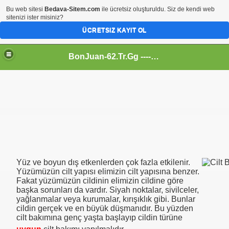
Bu web sitesi
Bedava-Sitem.com
ile ücretsiz oluşturuldu. Siz de kendi web
sitenizi ister misiniz?
ÜCRETSIZ KAYIT OL
BonJuan-62.Tr.Gg ---- Alemin En Kral Sitesi
Yüz ve boyun dış etkenlerden çok fazla etkilenir.
Yüzümüzün cilt yapısı elimizin cilt yapısına benzer.
Fakat yüzümüzün cildinin elimizin cildine göre
başka sorunları da vardır. Siyah noktalar, sivilceler,
yağlanmalar veya kurumalar, kırışıklık gibi. Bunlar
cildin gerçek ve en büyük düşmanıdır. Bu yüzden
cilt bakımına genç yaşta başlayıp cildin türüne